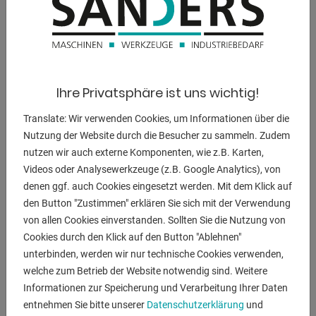
** aktueller Neupreis ca. 23.000 Euro (!!)
** Sonderpreis auf Anfrage
Ausstattung:
Ihre Privatsphäre ist uns wichtig!
- Industrie Sandstrahlanlage
- Arbeitsraum: 900 x 700 x 750
Translate: Wir verwenden Cookies, um Informationen über die
- Lochblech = Arbeitsrost mit stabiler Unterstützung
Nutzung der Website durch die Besucher zu sammeln. Zudem
- 2x seitliche Durchlass-Öffnungen mit Verschluss-Türen
nutzen wir auch externe Komponenten, wie z.B. Karten,
- stufenlose Strahl-Druckeinstellung
Videos oder Analysewerkzeuge (z.B. Google Analytics), von
- Manometer - Druckanzeige
denen ggf. auch Cookies eingesetzt werden. Mit dem Klick auf
- Sichtscheibe vorne
den Button "Zustimmen" erklären Sie sich mit der Verwendung
- 1x freibeweglicher Fußschalter
von allen Cookies einverstanden. Sollten Sie die Nutzung von
- Strahlpistole + Strahlhandschuhe
Cookies durch den Klick auf den Button "Ablehnen"
* 1x extra Paar im Lieferumfang enthalten
unterbinden, werden wir nur technische Cookies verwenden,
- Bedienungsanleitung (PDF)
welche zum Betrieb der Website notwendig sind. Weitere
Informationen zur Speicherung und Verarbeitung Ihrer Daten
* inklusive Sonderzubehör :
entnehmen Sie bitte unserer
Datenschutzerklärung
und