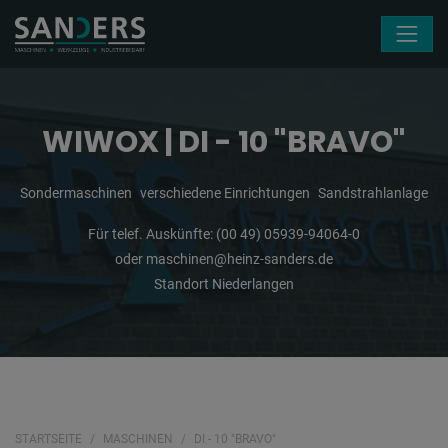
Navigation überspringen
WIWOX | DI - 10 "BRAVO"
Sondermaschinen
verschiedene Einrichtungen
Sandstrahlanlage
Für telef. Auskünfte:
(00 49) 05939-94064-0
oder
maschinen@heinz-sanders.de
Standort Niederlangen
STARTSEITE
MASCHINEN
DI - 10 "BRAVO"