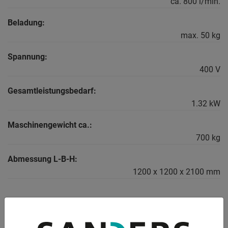
ca. 800 l/min.
Beladung:
max. 50 kg
Spannung:
400 V
Gesamtleistungsbedarf:
1.32 kW
Maschinengewicht ca.:
700 kg
Abmessung L-B-H:
1200 x 1200 x 2100 mm
BESCHREIBUNG