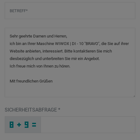
Betreff
*
Nachricht
SICHERHEITSABFRAGE
*
W
W
B
_
_
_
_
_
_
_
_
_
K
O
U
_
_
_
_
_
_
J
_
P
_
_
_
_
C
_
_
_
_
S
_
I
_
_
_
8
Y
H
4
M
S
_
_
_
U
Q
O
_
_
_
D
G
5
_
_
_
_
_
_
2
_
3
_
_
_
_
E
_
_
_
_
_
_
P
_
_
_
U
7
Y
G
9
S
_
_
_
_
_
_
_
_
_
J
9
O
_
_
_
_
_
_