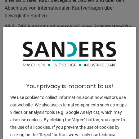
internationalen Kauf beweglicher Sachen und über den
Abschluss von internationalen Kaufverträgen über
bewegliche Sachen.
10.3.
Erfüllungsort und ausschließlicher Gerichtsstand für
Lieferungen und Leistungen sowie sämtlich sich daraus
ergebende Streitigkeiten ist, soweit der Vertragspartner
Kaufmann ist, juristische Personen des öffentlichen Rechts
oder öffentlich rechtliches Sondervermögen bzw.
juristische Personen des Privatrechts. Für Ansprüche die
dem Zuständigkeitsrahmen der Amtsgerichte unterfallen
das Amtsgericht Papenburg, für Ansprüche welche der
Your privacy is important to us!
Zuständigkeit der Landgerichte unterfallen das Landgericht
Osnabrück. Der Verkäufer ist jedoch auch berechtigt, den
We use cookies to collect information about how visitors use
Vertragspartner an seinem Gerichtsstand zu Verklagen.
our website. We also use external components such as maps,
videos or analysis tools (e.g. Google Analytics), which may
also use cookies. By clicking the "Agree" button, you agree to
the use of all cookies. If you prevent the use of cookies by
Allgemeine Geschäftsbedingungen für Verkäufe im
clicking on the "Reject" button, we will only use technical
Internetshop