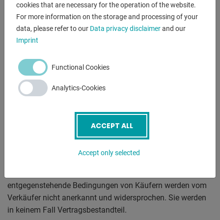
cookies that are necessary for the operation of the website.
Stand: 17.11.2014
For more information on the storage and processing of your
data, please refer to our
Data privacy disclaimer
and our
Imprint
§ 1 Allgemeines
Für die Geschäftsbeziehung zwischen der Heinz Sanders
Functional Cookies
GmbH (nachfolgend Verkäufer) und dem Käufer gelten
ausschließlich die nachfolgenden Allgemeinen
Analytics-Cookies
Geschäftsbedingungen. Sie können diese AGB unter der
Webadresse www.heinz-sanders.de unter der Rubrik
Rechtliches aufrufen, mit Hilfe Ihres Internetbrowsers
ACCEPT ALL
ausdrucken oder auf Ihrem Rechner speichern. Die AGB
gelten sowohl gegenüber Verbrauchern als auch gegenüber
Accept only selected
Unternehmern, es sei denn, in der jeweiligen Klausel ist eine
Differenzierung vorgenommen worden. Abweichende oder
entgegenstehende Bedingungen von Käufern werden vom
Verkäufer nicht anerkannt und widersprochen. Sie werden
in keinem Fall Vertragsbestandteil.