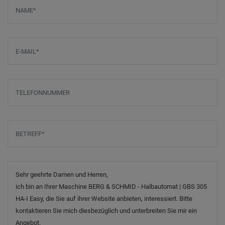
Screenreader label
Name
*
E-Mail
*
Telefonnummer
Betreff
*
Nachricht