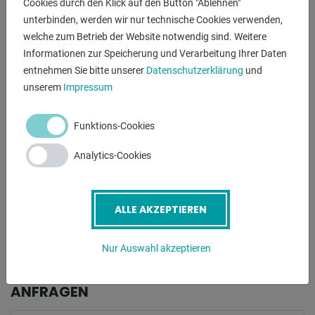
Cookies durch den Klick auf den Button "Ablehnen"
0,7 t
unterbinden, werden wir nur technische Cookies verwenden,
Raumbedarf ca.:
welche zum Betrieb der Website notwendig sind. Weitere
1,5 x 1,8 x 1,9 m
Informationen zur Speicherung und Verarbeitung Ihrer Daten
entnehmen Sie bitte unserer
Datenschutzerklärung
und
unserem
Impressum
BESCHREIBUNG
Funktions-Cookies
- Gehrungsschnitte bis 60° links und 45° rechts
Analytics-Cookies
- Material-Höhentaster
- Kugelgelagerter Drehtisch
- hydr. Spannstock, seitlich verschiebbar
ALLE AKZEPTIEREN
- Massive, große Materialauflage
- Kühlautomatik
Nur Auswahl akzeptieren
ANFRAGEN