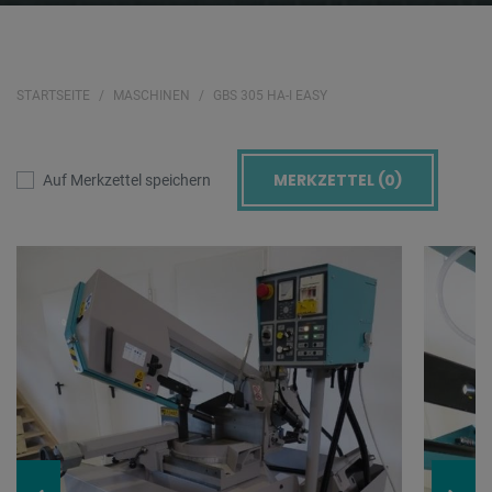
STARTSEITE
MASCHINEN
GBS 305 HA-I EASY
MERKZETTEL (
0
)
Auf Merkzettel speichern