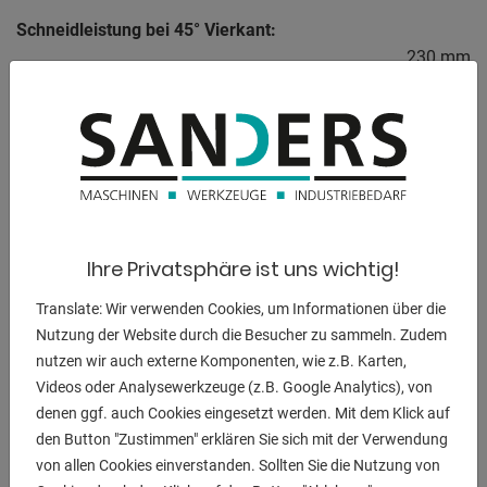
Schneidleistung bei 45° Vierkant:
230 mm
Schneidleistung bei 45° Rechteck:
230 x 200 mm
Schneidleistung bei 60° rund:
175 mm
Schneidleistung bei 60° Vierkant:
Ihre Privatsphäre ist uns wichtig!
155 mm
Translate: Wir verwenden Cookies, um Informationen über die
Schneidleistung bei 60° Flach:
Nutzung der Website durch die Besucher zu sammeln. Zudem
170 x 100 mm
nutzen wir auch externe Komponenten, wie z.B. Karten,
Videos oder Analysewerkzeuge (z.B. Google Analytics), von
Gesamtleistungsbedarf:
denen ggf. auch Cookies eingesetzt werden. Mit dem Klick auf
1,5 / 1,8 kW
den Button "Zustimmen" erklären Sie sich mit der Verwendung
Maschinengewicht ca.:
von allen Cookies einverstanden. Sollten Sie die Nutzung von