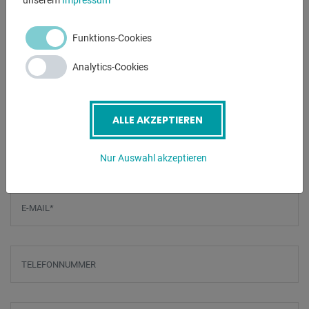
- Schruppscheibe K 36
- Schlichtscheibe K 80
Funktions-Cookies
- Beidseitiger Funkenschutz
- Werkstückauflage
Analytics-Cookies
ANFRAGEN
ALLE AKZEPTIEREN
Screenreader label
Name
*
Nur Auswahl akzeptieren
E-Mail
*
Telefonnummer