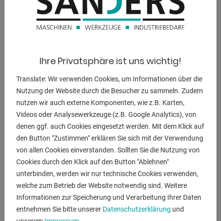
BESCHREIBUNG
Eigenschaften :
- EIN-AUS-Schalter nach IP54 mit Unterspannungsauslöser
- Erweiterter Einsatzbereich durch optional lieferbaren
Ihre Privatsphäre ist uns wichtig!
Schleifaufsatz
Translate: Wir verwenden Cookies, um Informationen über die
- Universell einsetzbar für verschiedenste Materialien
Nutzung der Website durch die Besucher zu sammeln. Zudem
(Metall, Kunststoff ...)
nutzen wir auch externe Komponenten, wie z.B. Karten,
- Hohe Laufruhe durch gewuchteten Rotor mit
Videos oder Analysewerkzeuge (z.B. Google Analytics), von
Qualitätskugellagern
denen ggf. auch Cookies eingesetzt werden. Mit dem Klick auf
- Inklusive Motor mit Kupferwicklung für lange
den Button "Zustimmen" erklären Sie sich mit der Verwendung
Lebensdauer
von allen Cookies einverstanden. Sollten Sie die Nutzung von
- Große Schutzgläser schützen optimal vor Funkenflug
Cookies durch den Klick auf den Button "Ablehnen"
- Stabile und nachstellbare Werkstückauflage aus Guss
unterbinden, werden wir nur technische Cookies verwenden,
- Kräfftiges Durchzugsvermögen durch leistungsstarken
welche zum Betrieb der Website notwendig sind. Weitere
Antriebsmotor
Informationen zur Speicherung und Verarbeitung Ihrer Daten
entnehmen Sie bitte unserer
Datenschutzerklärung
und
Lieferumfang
unserem
Impressum