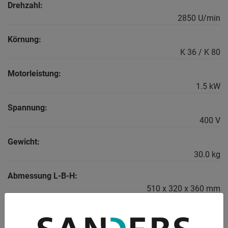
Drehzahl:
2850 U/min
Körnung:
K 36 / K 80
Motorleistung:
1.5 kW
Spannung:
400 V
Gewicht:
30.0 kg
Abmessung L-B-H:
510 x 320 x 360 mm