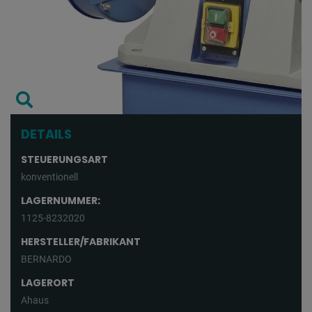
DETAILS
STEUERUNGSART
konventionell
LAGERNUMMER:
1125-8232020
HERSTELLER/FABRIKANT
BERNARDO
LAGERORT
Ahaus