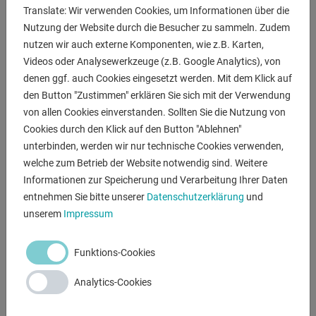
Translate: Wir verwenden Cookies, um Informationen über die
- Großdimensionierte Grundplatte, ideal zum Bearbeiten
Nutzung der Website durch die Besucher zu sammeln. Zudem
von großen Werkstücken
nutzen wir auch externe Komponenten, wie z.B. Karten,
- Dickwandige, geschliffene Säule für erhöhte
Videos oder Analysewerkzeuge (z.B. Google Analytics), von
Gleiteigenschaft des Auslegers
denen ggf. auch Cookies eingesetzt werden. Mit dem Klick auf
- Einfache Höhenverstellung des Auslegerarms über
den Button "Zustimmen" erklären Sie sich mit der Verwendung
Hubmotor
von allen Cookies einverstanden. Sollten Sie die Nutzung von
- die Position der Spindel bleibt unverändert, ideal für
Cookies durch den Klick auf den Button "Ablehnen"
Serienarbeiten
unterbinden, werden wir nur technische Cookies verwenden,
- Mittels Drucktaster können Bohrkopf und Säule
welche zum Betrieb der Website notwendig sind. Weitere
wahlweise
Informationen zur Speicherung und Verarbeitung Ihrer Daten
- gleichzeitig bzw.separat geklemmt oder gelöst werden
entnehmen Sie bitte unserer
Datenschutzerklärung
und
- Führungsbahnen am Ausleger gehärtet und geschliffen
unserem
Impressum
- Gewichtsausgleich der Pinole durch Gegengewicht
- Ideal zum Bohren, Senken, Reiben und Gewindeschneiden
Funktions-Cookies
Lieferumfang
Analytics-Cookies
- Würfeltisch
- Bohrfutterdorn MK 5 / B 16