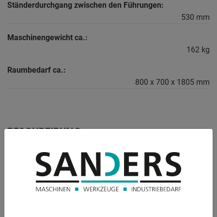
Ständerdurchgang zwischen den Führungen:
530 mm
Maschinengewicht ca.:
162 kg
Raumbedarf ca.:
800 x 700 x 1805 mm
BESCHREIBUNG
Ausstattung:
- hydraulische Werkstattpresse
- zwei einstellbare Geschwindigkeiten für die
Kolbenzustellung
- mittels Hydraulikpumpe
- Leistungsstarke Werkstattpressen für Handwerks- und