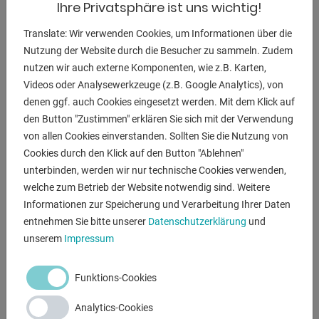
Ihre Privatsphäre ist uns wichtig!
Reparaturbetriebe
- Optimales Preis-Leistungsverhältnis durch rationelle
Translate: Wir verwenden Cookies, um Informationen über die
Bauart
Nutzung der Website durch die Besucher zu sammeln. Zudem
- Durch das serienmäßige Fußpedal bleiben die Hände frei
nutzen wir auch externe Komponenten, wie z.B. Karten,
für das Werkstück
Videos oder Analysewerkzeuge (z.B. Google Analytics), von
- Erhöhter Einsatzbereich durch das optional erhältliche
denen ggf. auch Cookies eingesetzt werden. Mit dem Klick auf
Druckdornset (10-tlg).
den Button "Zustimmen" erklären Sie sich mit der Verwendung
- Druckzylinder mit integrierter Rückzugfeder für den
von allen Cookies einverstanden. Sollten Sie die Nutzung von
Kolbenrückzug
Cookies durch den Klick auf den Button "Ablehnen"
- Geschweißter Stahlrahmen für hohe Beanspruchung und
unterbinden, werden wir nur technische Cookies verwenden,
hohe Standfestigkeit
welche zum Betrieb der Website notwendig sind. Weitere
- Vielseitig einsetzbar durch nach links und rechts
Informationen zur Speicherung und Verarbeitung Ihrer Daten
verschiebbarem Druckzylinder
entnehmen Sie bitte unserer
Datenschutzerklärung
und
unserem
Impressum
ANFRAGEN
Funktions-Cookies
Screenreader label
Name
*
Analytics-Cookies