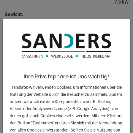
7.5 kW
Gewicht:
4500 kg
Abmessung L-B-H:
5000 x 1500 x 1300 mm
BESCHREIBUNG
Ihre Privatsphäre ist uns wichtig!
Ausstattung:
Translate: Wir verwenden Cookies, um Informationen über die
- robuste elektro-hydraulische 3-Walzen
Nutzung der Website durch die Besucher zu sammeln. Zudem
Rundbiegemaschine
nutzen wir auch externe Komponenten, wie z.B. Karten,
- 3-Walzen-Konzept bietet vielfältigste Biege- und
Videos oder Analysewerkzeuge (z.B. Google Analytics), von
Rundungsmöglichkeiten
denen ggf. auch Cookies eingesetzt werden. Mit dem Klick auf
- schwenkbare Steuerungseinheit, vorne
den Button "Zustimmen" erklären Sie sich mit der Verwendung
* Bedienung - Ansteuerung aller Walzen bzw.
von allen Cookies einverstanden. Sollten Sie die Nutzung von