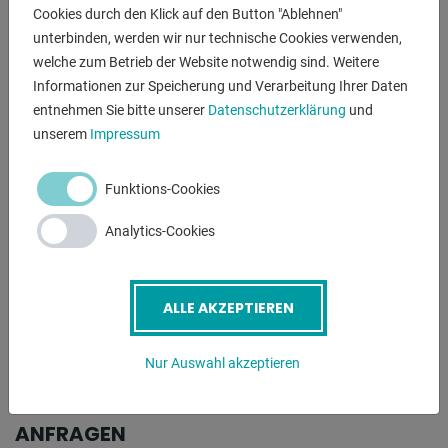
Maschinenachsen
Cookies durch den Klick auf den Button "Ablehnen"
* digitale Positionsanzeige
unterbinden, werden wir nur technische Cookies verwenden,
* manuelle Bedienung über JOY-Sticks
welche zum Betrieb der Website notwendig sind. Weitere
- Durchmesser von bis zu 1.1-fachen vom
Informationen zur Speicherung und Verarbeitung Ihrer Daten
Oberwalzendurchmesser sind möglich
entnehmen Sie bitte unserer
Datenschutzerklärung
und
- geschmiedete und gehärtete Walzen mit einer Festigkeit
unserem
Impressum
von 53-55 HRC
- wartungsarmes, stabiles Maschinenkonzept
Funktions-Cookies
- stabile Stahl-Schweiß-Konstruktion
Analytics-Cookies
- elektro-hydraulisches Klapplager für die einfache Rohr-
Entnahme
- Manometer / Druckanzeige für die Walzen
ALLE AKZEPTIEREN
- Sicherheitseinrichtung (Sicherheitsleine mit
Schaltereinheit)
- Bedienungsanleitung (PDF)
Nur Auswahl akzeptieren
ANFRAGEN