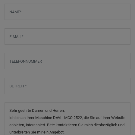
Screenreader label
Name
*
E-Mail
*
Telefonnummer
Betreff
*
Nachricht