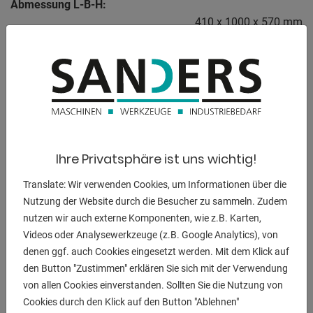
Abmessung L-B-H:
410 x 1000 x 570 mm
BESCHREIBUNG
ERCOLINA MediBender "MB 42 M"
Ihre Privatsphäre ist uns wichtig!
- Kapazität Stahlrohr 42 x 3,0mm
Translate: Wir verwenden Cookies, um Informationen über die
- Kapazität Gasrohr 11/4 Gas x 3,5 mm
Nutzung der Website durch die Besucher zu sammeln. Zudem
- Kapazität Viereckprofil (FE 42) 35 x 35 x 3 mm
nutzen wir auch externe Komponenten, wie z.B. Karten,
- Max. Biegeradius 10-260 mm
Videos oder Analysewerkzeuge (z.B. Google Analytics), von
- Minimaler Radius 2 x D
denen ggf. auch Cookies eingesetzt werden. Mit dem Klick auf
- 6-Kant Werkzeugaufnahme
den Button "Zustimmen" erklären Sie sich mit der Verwendung
- min. Außendurchmesser 5 mm - 1/8 Gas
von allen Cookies einverstanden. Sollten Sie die Nutzung von
Cookies durch den Klick auf den Button "Ablehnen"
Ausstattung :