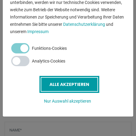
unterbinden, werden wir nur technische Cookies verwenden,
- patentiertes schnelles Werkzeugwechselsystem
welche zum Betrieb der Website notwendig sind. Weitere
- eine Biegegeschwindigkeit
Informationen zur Speicherung und Verarbeitung Ihrer Daten
- freibeweglicher Fußschalter
entnehmen Sie bitte unserer
Datenschutzerklärung
und
- Biegewerkzeuge auf Wunsch gegen Aufpreis
unserem
Impressum
inklusive ERCOLINA Microprocessor Steuerung :
Funktions-Cookies
- mit 30 Programmen (0 - 29)
- jedes Programm mit bis zu 9 Biegewinkel programmierbar
Analytics-Cookies
- zusätzlich können im Arbeitsmodus je Biegewinkel die
. notwendigen Korrekturwinkel eingegeben werden
ALLE AKZEPTIEREN
** BIEGESEGMENT GEGEN AUFPREIS ERHÄLTLICH **
Nur Auswahl akzeptieren
ANFRAGEN
Screenreader label
Name
*