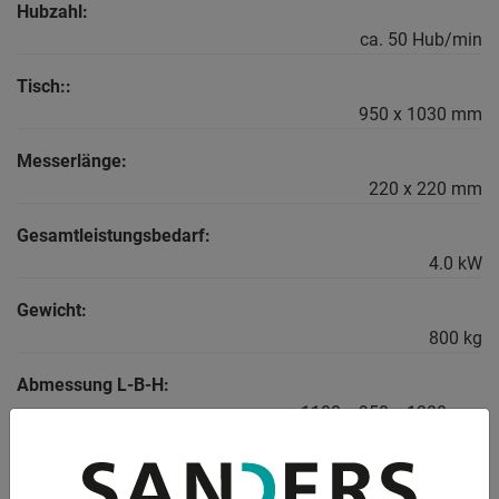
Hubzahl:
ca. 50 Hub/min
Tisch::
950 x 1030 mm
Messerlänge:
220 x 220 mm
Gesamtleistungsbedarf:
4.0 kW
Gewicht:
800 kg
Abmessung L-B-H:
1100 x 950 x 1280 mm