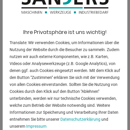
BESCHREIBUNG
** aktueller Neupreis ca. 20.000 Euro
** guter Zustand (!!)
Ihre Privatsphäre ist uns wichtig!
** Sonderpreis auf Anfrage
Translate: Wir verwenden Cookies, um Informationen über die
Ausstattung:
Nutzung der Website durch die Besucher zu sammeln. Zudem
- elektro-hydraulische Ausklinkmaschine
nutzen wir auch externe Komponenten, wie z.B. Karten,
- manuelle Winkelverstellung 30 - 140 Grad
Videos oder Analysewerkzeuge (z.B. Google Analytics), von
* 2x Handräder für die Winkelverstellung
denen ggf. auch Cookies eingesetzt werden. Mit dem Klick auf
- großer / stabiler Arbeitstisch
den Button "Zustimmen" erklären Sie sich mit der Verwendung
- 2x neuer Winkelanschlag, verstellbar
von allen Cookies einverstanden. Sollten Sie die Nutzung von
- automatische Schnittspalteinstellung
Cookies durch den Klick auf den Button "Ablehnen"
- 1x freibeweglicher Fußschalter
unterbinden, werden wir nur technische Cookies verwenden,
- Anschlusskabel + 16A Stecker
welche zum Betrieb der Website notwendig sind. Weitere
Informationen zur Speicherung und Verarbeitung Ihrer Daten
- Schneidleistung:
entnehmen Sie bitte unserer
Datenschutzerklärung
und
unserem
Impressum
* 6.5 mm bis 60° ST