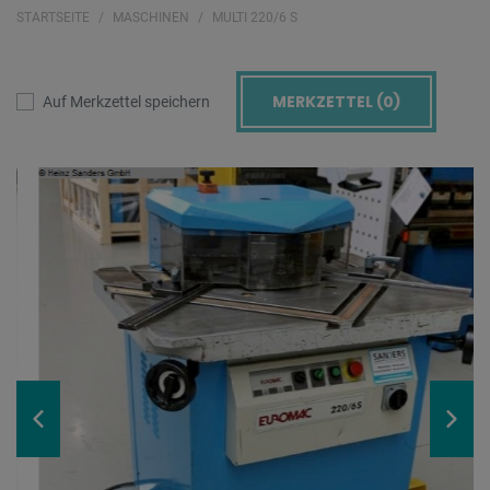
STARTSEITE
MASCHINEN
MULTI 220/6 S
MERKZETTEL (
0
)
Auf Merkzettel speichern