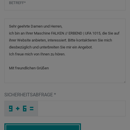
Nachricht
SICHERHEITSABFRAGE
*
8
7
P
_
_
_
_
_
_
_
_
_
K
W
H
_
_
_
_
_
_
U
_
R
_
_
_
_
Z
_
_
_
_
U
_
_
_
_
_
D
P
A
T
I
D
_
_
_
1
S
Z
_
_
_
K
F
W
_
_
_
_
_
_
_
_
L
_
_
_
_
Z
_
_
_
_
X
_
S
_
_
_
B
G
I
5
H
W
_
_
_
_
_
_
_
_
_
2
K
S
_
_
_
_
_
_
Screenreader label