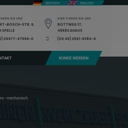
DEUTSCH
ENGLISH
INDEN SIE UNS
HIER FINDEN SIE UNS
RT-BOSCH-STR. 9,
ROTTWEG 17,
 SPELLE
48683 AHAUS
9) 05977-47596-0
(00 49) 2561-9384-0
NTAKT
KUNDE WERDEN
ere - mechanisch