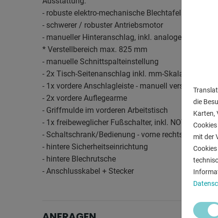
Ausstattung:
- robuste elektro-mechanische Blechtafelschere
- schwerer / robuster Antriebsmotor
- manueller Hinteranschlag, inkl. analoger Position
* Verstellbereich max. 825 mm
- manuelle Schnittspalteinstellung
- 2x Tisch-Seitenanschlag inkl. mm-Skala
- 1x vordere Anschlagleiste - manuell verschiebbar
Translat
- 2x vordere Auflegearme
die Bes
- Griffmulde im vorderen Arbeitstisch
Karten, 
- 1x freibeweglicher Fußschalter, inkl. NOT-Aus Tast
Cookies 
- Schaltschrank/Bedienung - vorne rechts
mit der 
- hintere Sicherheitseinrichtung
Cookies 
- hintere Blechrutsche
technis
- Anschlusskabel + Stecker
Informa
Datensc
ANFRAGEN