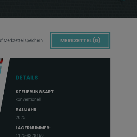
MERKZETTEL (
0
)
f Merkzettel speichern
DETAILS
STEUERUNGSART
konventionell
BAUJAHR
2025
LAGERNUMMER:
1125-8328169