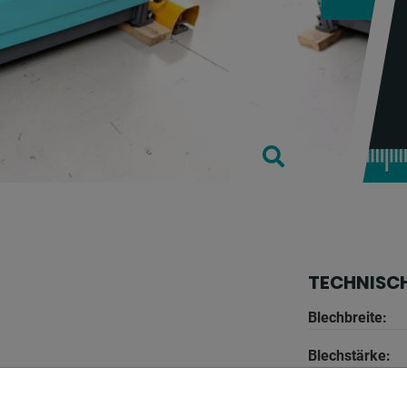
TECHNISC
Blechbreite:
Blechstärke:
Blechstärke bei