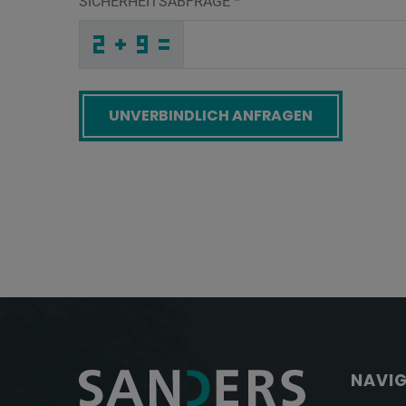
SICHERHEITSABFRAGE
*
M
W
F
_
_
_
_
_
_
_
_
_
5
S
9
_
_
_
_
_
_
_
_
R
_
_
_
_
N
_
_
_
_
L
_
R
_
_
_
4
J
F
Y
M
T
_
_
_
U
F
H
_
_
_
D
J
Y
_
_
_
_
_
_
6
_
_
_
_
_
_
Z
_
_
_
_
_
_
A
_
_
_
7
J
B
3
4
7
_
_
_
_
_
_
_
_
_
I
W
M
_
_
_
_
_
_
Screenreader label
NAVI