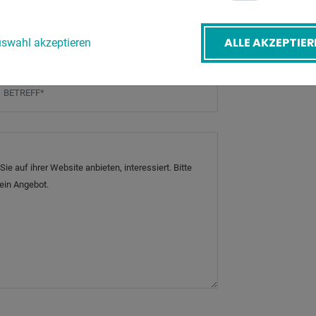
ZURÜ
-Mail
*
ALLE AKZEPTIER
swahl akzeptieren
etreff
*