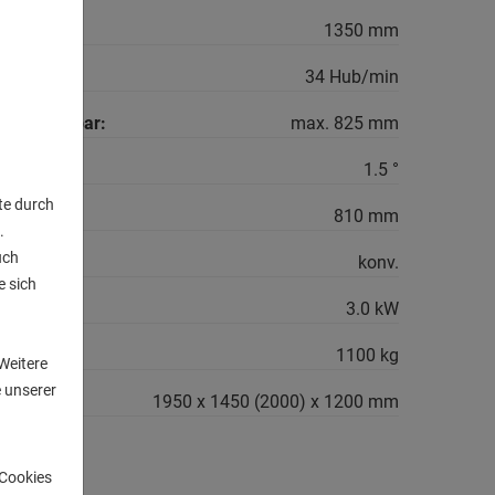
1350 mm
34 Hub/min
- verstellbar:
max. 825 mm
1.5 °
te durch
810 mm
.
uch
konv.
e sich
3.0 kW
n
1100 kg
Weitere
 unserer
B-H:
1950 x 1450 (2000) x 1200 mm
-Cookies