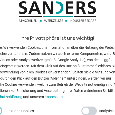
Messerlänge:
Hubzahl:
sanzeige
Hinteranschlag 
Ihre Privatsphäre ist uns wichtig!
Schnittwinkel:
e: Wir verwenden Cookies, um Informationen über die Nutzung der Websi
Arbeitshöhe:
ucher zu sammeln. Zudem nutzen wir auch externe Komponenten, wie z.B
Videos oder Analysewerkzeuge (z.B. Google Analytics), von denen ggf. a
Steuerung:
er
eingesetzt werden. Mit dem Klick auf den Button "Zustimmen" erklären Si
Motorleistung:
Verwendung von allen Cookies einverstanden. Sollten Sie die Nutzung vo
durch den Klick auf den Button "Ablehnen" unterbinden, werden wir nur
Gewicht:
che Cookies verwenden, welche zum Betrieb der Website notwendig sind. 
tionen zur Speicherung und Verarbeitung Ihrer Daten entnehmen Sie bitte
Abmessung L-
hutzerklärung
und unserem
Impressum
Funktions-Cookies
Analytics