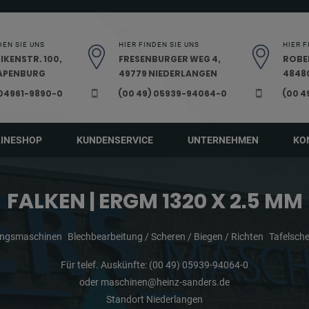
DEN SIE UNS
HIER FINDEN SIE UNS
HIER F
IKENSTR. 100,
FRESENBURGER WEG 4,
ROBE
PAPENBURG
49779 NIEDERLANGEN
48480
 04961-9890-0
(00 49) 05939-94064-0
(00 4
LINESHOP
KUNDENSERVICE
UNTERNEHMEN
KO
FALKEN | ERGM 1320 X 2.5 MM
ungsmaschinen
Blechbearbeitung / Scheren / Biegen / Richten
Tafelsch
Für telef. Auskünfte:
(00 49) 05939-94064-0
oder
maschinen@heinz-sanders.de
Standort Niederlangen