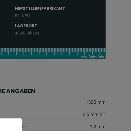
HERSTELLER/FABRIKANT
FALKEN
LAGERORT
48683 Ahaus
HE ANGABEN
1320 mm
2.5 mm ST
 Niro-Stahl:
1.2 mm