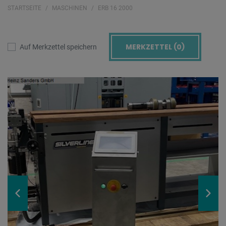
STARTSEITE
MASCHINEN
ERB 16 2000
MERKZETTEL (
0
)
Auf Merkzettel speichern