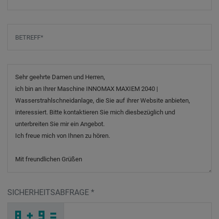
Betreff
*
Nachricht
SICHERHEITSABFRAGE
*
Y
P
W
_
_
_
_
_
_
_
_
_
5
H
R
_
_
_
_
_
_
8
_
5
_
_
_
_
H
_
_
_
_
4
_
7
_
_
_
R
K
X
5
7
7
_
_
_
B
Q
2
_
_
_
Q
X
W
_
_
_
_
_
_
7
_
I
_
_
_
_
X
_
_
_
_
_
_
9
_
_
_
R
C
D
A
N
4
_
_
_
_
_
_
_
_
_
X
A
4
_
_
_
_
_
_