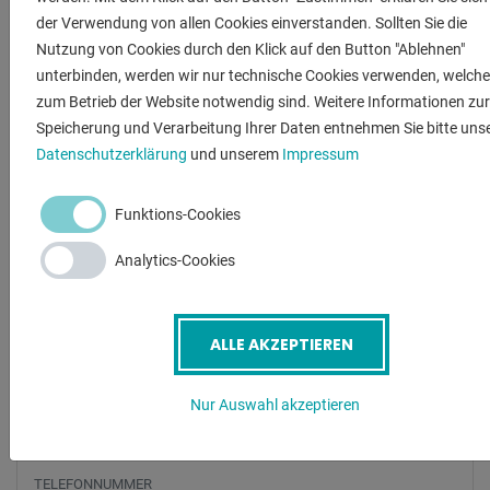
der Verwendung von allen Cookies einverstanden. Sollten Sie die
- Sensoren zur automatischen Überwachung des
Nutzung von Cookies durch den Klick auf den Button "Ablehnen"
Schneidprozesses
unterbinden, werden wir nur technische Cookies verwenden, welche
- Wasseraufbereitung durch Wasserkonditionierung inkl.
zum Betrieb der Website notwendig sind. Weitere Informationen zur
Wasseranalyse
Speicherung und Verarbeitung Ihrer Daten entnehmen Sie bitte uns
- Anbohrhilfe Omni-Start (Vacuum Assist) für spröde und
Datenschutzerklärung
und unserem
Impressum
laminierte Materialien
Funktions-Cookies
ANFRAGEN
Analytics-Cookies
Screenreader label
Name
*
ALLE AKZEPTIEREN
E-Mail
*
Nur Auswahl akzeptieren
Telefonnummer