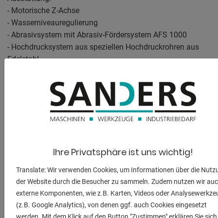
- Motorische Z-Achse
- Wasserniveauregulierung
- Abrasivsystem mit Abrasiv-Fördersystem AFS 1000
- Hochdrucksystem aus speziellen Hochdruckrohren aus
Edelstahl
- MAXIEM Direktpumpe M4050
- OMAX PC-Steuerungssoftware Intelli-MAX für MAXIEM
- OMAX PC-Steuerungssoftware Intelli-MAX Premium
- Schneidkopf-Technologie auf Basis des 5-Achs-
Winkelschneidkopfes A-Jet
- Höhensensor für den 5-Achs-Winkelschneidkopf A-Jet
- Laserpointer als Positionierhilfe
Ihre Privatsphäre ist uns wichtig!
- Automatisches Entschlammungssystem MBM ASAS-ME
- Druckluftinjektion für das automatische
Translate: Wir verwenden Cookies, um Informationen über die Nutz
Entschlammungssystem MBM ASAS-ME
der Website durch die Besucher zu sammeln. Zudem nutzen wir au
- Klemm- und Befestigungs-Set für Plattenmaterial und
externe Komponenten, wie z.B. Karten, Videos oder Analysewerkze
Material-Aufnahmen
(z.B. Google Analytics), von denen ggf. auch Cookies eingesetzt
werden. Mit dem Klick auf den Button "Zustimmen" erklären Sie sich
- Auffanggitter im Schneidbecken