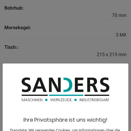
Bohrhub:
70 mm
Morsekegel:
3 MK
Tisch::
215 x 215 mm
Drehzahl:
240 - 4000 U/min
Motorleistung:
0,7 kW
Säulendurchmesser:
65 mm
Ihre Privatsphäre ist uns wichtig!
Abmessungen:
Translate: Wir verwenden Cookies, um Informationen über die