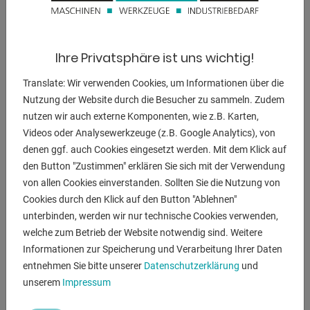
Plasmabrennerhalter inkl. Brennerhöhensteuerung, inkl.
Schneiddatenbank, Funkfernbedienung sowie Kreuz-
Laser zur Positionierung,1 Lizenz FastCAM7
Ihre Privatsphäre ist uns wichtig!
Programmiersoftware mit Auto Nest Funktion und
DXF,DWG Import.
Translate: Wir verwenden Cookies, um Informationen über die
Nutzung der Website durch die Besucher zu sammeln. Zudem
Autogen Set
nutzen wir auch externe Komponenten, wie z.B. Karten,
bestehend aus Magnetventil Gassteuerung, Injektor-
Videos oder Analysewerkzeuge (z.B. Google Analytics), von
Maschinenbrenner Brennerhalterung, Kapazitive
denen ggf. auch Cookies eingesetzt werden. Mit dem Klick auf
Höhenregelung, Schneidbereich 10  50 mm
den Button "Zustimmen" erklären Sie sich mit der Verwendung
von allen Cookies einverstanden. Sollten Sie die Nutzung von
Plasmasystem
Cookies durch den Klick auf den Button "Ablehnen"
Hypertherm Powermax 105 Sync-CPC System
unterbinden, werden wir nur technische Cookies verwenden,
Schneidbereich 1  20 mm, Schneidgas Luft
welche zum Betrieb der Website notwendig sind. Weitere
Maschinenbrenner Smartsync 180° - 15.2 Meter
Informationen zur Speicherung und Verarbeitung Ihrer Daten
entnehmen Sie bitte unserer
Datenschutzerklärung
und
Maschine wird ab Werk angeboten.
unserem
Impressum
Ohne Zubehör(Farbstoff, Antirost, Aint-Pilz,etc) - weitere