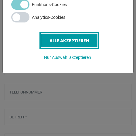
Kosten auf Anfrage!
Funktions-Cookies
Analytics-Cookies
ANFRAGEN
Screenreader label
Name
*
ALLE AKZEPTIEREN
Nur Auswahl akzeptieren
E-Mail
*
Telefonnummer
Betreff
*