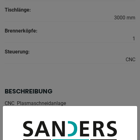
Tischlänge:
3000 mm
Brennerköpfe:
1
Steuerung:
CNC
BESCHREIBUNG
CNC  Plasmaschneidanlage
Ausstattung:
Schneidbereich 1.525 x 3.050mm
Bestehend aus Führungsmaschine, CNC Steuerung