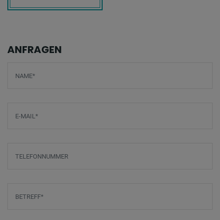
ANFRAGEN
Screenreader label
Name
*
E-Mail
*
Telefonnummer
Betreff
*