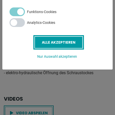
- 1x BI-Metall Sägeband
- Kühlmitteleinrichtung
Funktions-Cookies
- 1x Winkelanschlag
- Späneräumbürste
Analytics-Cookies
- Maschinenuntergestell mit Staplertaschen
- Bedienungsanleitung auf Deutsch
ALLE AKZEPTIEREN
Funktionsweise halbautomatischer Betrieb:
- elektro-hydraulische Klemmung des Schraubstockes
Nur Auswahl akzeptieren
- elektro-hydraulische Absenkung des Sägebügels
- elektro-hydraulische Anheben des Sägebügels
- elektro-hydraulische Öffnung des Schraustockes
VIDEOS
VIDEO ABSPIELEN