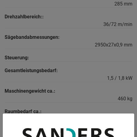
285 mm
Drehzahlbereich::
36/72 m/min
Sägebandabmessungen:
2950x27x0,9 mm
Steuerung:
Gesamtleistungsbedarf:
1,5 / 1,8 kW
Maschinengewicht ca.:
460 kg
Raumbedarf ca.:
1150 x 1970 mm