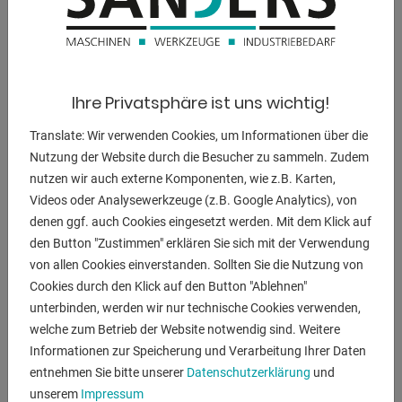
BESCHREIBUNG
Ausstattung:
- robuste elektro-hydraulische halbautomatische
Ihre Privatsphäre ist uns wichtig!
Bandsägemaschine (INDUSTRIE)
Translate: Wir verwenden Cookies, um Informationen über die
- mit Gehrungschnitte von 45° rechts bis 60° links
Nutzung der Website durch die Besucher zu sammeln. Zudem
* Gehrungseinstellung über großen Drehteller
nutzen wir auch externe Komponenten, wie z.B. Karten,
- MEP Mikroprozessorsteuerung EVO zur Kontrolle
Videos oder Analysewerkzeuge (z.B. Google Analytics), von
sämtlicher Funktionen
denen ggf. auch Cookies eingesetzt werden. Mit dem Klick auf
* vorne rechts, drehbar
den Button "Zustimmen" erklären Sie sich mit der Verwendung
- wahlweise manuelle oder automatische Absenkung des
von allen Cookies einverstanden. Sollten Sie die Nutzung von
Sägebogens
Cookies durch den Klick auf den Button "Ablehnen"
* stufenlose Einstellung der Sägebügel-Absenkung
unterbinden, werden wir nur technische Cookies verwenden,
- Sägebandführung aus Hartmetallplatten
welche zum Betrieb der Website notwendig sind. Weitere
- hydraulische Sägebandspannung - inkl. digitaler
Informationen zur Speicherung und Verarbeitung Ihrer Daten
Werteanzeige
entnehmen Sie bitte unserer
Datenschutzerklärung
und
- 2x Sägebandgeschwindigkeiten
unserem
Impressum