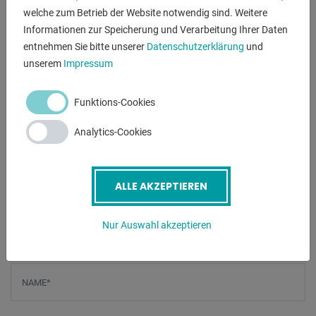
welche zum Betrieb der Website notwendig sind. Weitere
- Biegewinkel-Einstellung mit Anschlag
Informationen zur Speicherung und Verarbeitung Ihrer Daten
- Hinteranschlag einstellbar bis 500 mm
entnehmen Sie bitte unserer
Datenschutzerklärung
und
- Leichtes Klemmen und Entklemmen der Oberwange durch
unserem
Impressum
Federunterstützung
- Biegewange mit Unterstützung durch Federsystem
- Fußschnellklemmung mit Kurzhub für die
Funktions-Cookies
Werkstückfixierung
Analytics-Cookies
- Aufbewahrungsbox für Werkzeuge
- Transportrollen mit Feststellbremse
- Bedienungsanleitung mit Ersatzteildokumentation und CE-
ALLE AKZEPTIEREN
Konformitätserklärung
Nur Auswahl akzeptieren
ANFRAGEN
Screenreader label
Name
*