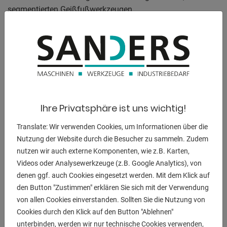
segmentierten Geißfußwerkzeugen
mit Schnellwechselsystem, segmentierter Biegeleiste und
segmentierter
Bettauflage
Beschreibung:
- Manuelle Schwenkbiegemaschine in stabiler Konstruktion
für den
Ihre Privatsphäre ist uns wichtig!
professionellen Einsatz im Handwerk und auf der Baustelle
- Werkzeuge aus legiertem Werkzeugstahl 42CrMo4 mit 60
Translate: Wir verwenden Cookies, um Informationen über die
HRC, lasergehärtet und
Nutzung der Website durch die Besucher zu sammeln. Zudem
geschliffen - Zum Biegen von Edelstahl geeignet
nutzen wir auch externe Komponenten, wie z.B. Karten,
- Segmentierte Geißfußwerkzeuge mit
Videos oder Analysewerkzeuge (z.B. Google Analytics), von
Schnellwechselsystem in der Oberwange
denen ggf. auch Cookies eingesetzt werden. Mit dem Klick auf
Segmentierte Biegeleiste und Bettauflage
den Button "Zustimmen" erklären Sie sich mit der Verwendung
- Lichte Öffnung (Durchlass) 100 mm mit Oberwerkzeugen
von allen Cookies einverstanden. Sollten Sie die Nutzung von
/ 200 mm ohne
Cookies durch den Klick auf den Button "Ablehnen"
Oberwerkzeuge
unterbinden, werden wir nur technische Cookies verwenden,