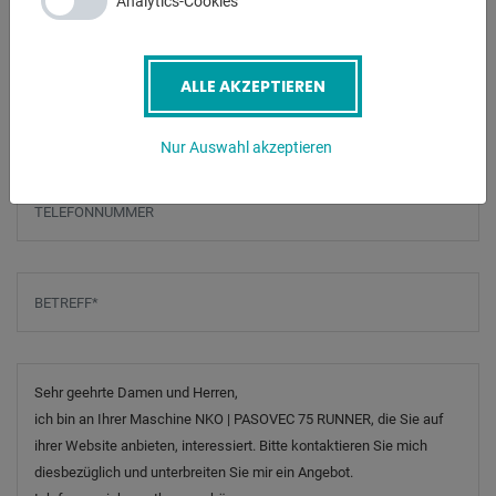
Analytics-Cookies
Screenreader label
Name
*
ALLE AKZEPTIEREN
E-Mail
*
Nur Auswahl akzeptieren
Telefonnummer
Betreff
*
Nachricht