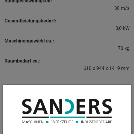
Bandgeschwindigkeit:
30 m/s
Gesamtleistungsbedarf:
3,0 kW
Maschinengewicht ca.:
70 kg
Raumbedarf ca.:
610 x 944 x 1419 mm
BESCHREIBUNG
Mobiler Bandschleifer PASOVEC 75 RUNNER
Pasovec 75 RUNNER - der spezielle Bandschleifer
entwickelt für