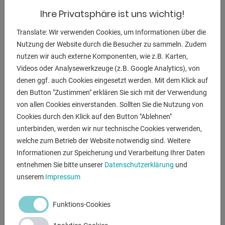
Flachschleifanwendungen, insbesondere zum Schleifen
Ihre Privatsphäre ist uns wichtig!
von Schweißnähten in der
Translate: Wir verwenden Cookies, um Informationen über die
Materialoberfläche. Pasovec 75 Runner entfernt
Nutzung der Website durch die Besucher zu sammeln. Zudem
unerwünschte Schichten, die beim
nutzen wir auch externe Komponenten, wie z.B. Karten,
Walzen von Blechen oder nach dem Schneiden von
Videos oder Analysewerkzeuge (z.B. Google Analytics), von
Blechen mit Plasma oder
denen ggf. auch Cookies eingesetzt werden. Mit dem Klick auf
Sauerstoff entstehen.
den Button "Zustimmen" erklären Sie sich mit der Verwendung
von allen Cookies einverstanden. Sollten Sie die Nutzung von
Innovative, multifunktionale Maschine
Cookies durch den Klick auf den Button "Ablehnen"
Stufenlose Einstellung der Schleiftiefe
unterbinden, werden wir nur technische Cookies verwenden,
Ausgestattet mit einem Todmannschalter
welche zum Betrieb der Website notwendig sind. Weitere
Station zum Flachschleifen kleiner Werkstücke
Informationen zur Speicherung und Verarbeitung Ihrer Daten
Niedrige Betriebskosten
entnehmen Sie bitte unserer
Datenschutzerklärung
und
unserem
Impressum
Funktions-Cookies
ANFRAGEN