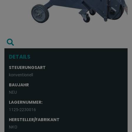
DETAILS
STEUERUNGSART
konventionell
BAUJAHR
NEU
LAGERNUMMER:
1125-2230016
HERSTELLER/FABRIKANT
NKO