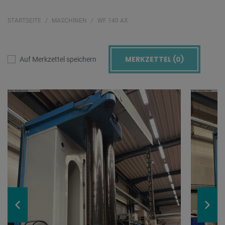
STARTSEITE
MASCHINEN
WF 140 AX
MERKZETTEL (
0
)
Auf Merkzettel speichern