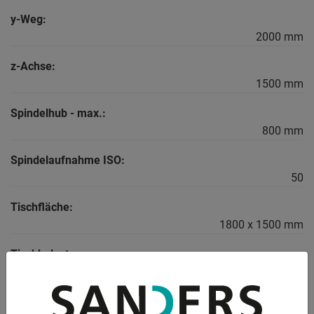
y-Weg:
2000 mm
z-Achse:
1500 mm
Spindelhub - max.:
800 mm
Spindelaufnahme ISO:
50
Tischfläche:
1800 x 1500 mm
Tischbelastung:
15000 kg
Drehzahlbereich: