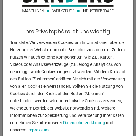
2,3 - 810 U/min
Gesamtleistungsbedarf:
ca. 30 kW
Ihre Privatsphäre ist uns wichtig!
Maschinengewicht ca.:
31000 kg
Translate: Wir verwenden Cookies, um Informationen über die
Nutzung der Website durch die Besucher zu sammeln. Zudem
Raumbedarf ca.:
nutzen wir auch externe Komponenten, wie z.B. Karten,
7300 x 5600 x 4000 mm
Videos oder Analysewerkzeuge (z.B. Google Analytics), von
denen ggf. auch Cookies eingesetzt werden. Mit dem Klick auf
den Button "Zustimmen" erklären Sie sich mit der Verwendung
von allen Cookies einverstanden. Sollten Sie die Nutzung von
BESCHREIBUNG
Cookies durch den Klick auf den Button "Ablehnen"
unterbinden, werden wir nur technische Cookies verwenden,
Ausstattung:
welche zum Betrieb der Website notwendig sind. Weitere
- Planscheibe mit NC-Planschieber und NC-Drehtisch
Informationen zur Speicherung und Verarbeitung Ihrer Daten
- Heidenhain Digitalanzeige
entnehmen Sie bitte unserer
Datenschutzerklärung
und
- diverse Werkzeugaufnahmen
unserem
Impressum
- diverse Spannmittel