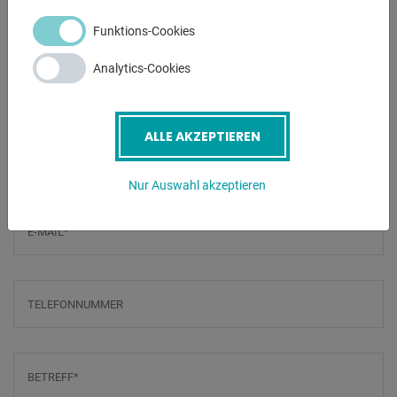
Funktions-Cookies
Analytics-Cookies
ANFRAGEN
ALLE AKZEPTIEREN
Screenreader label
Name
*
Nur Auswahl akzeptieren
E-Mail
*
Telefonnummer
Betreff
*